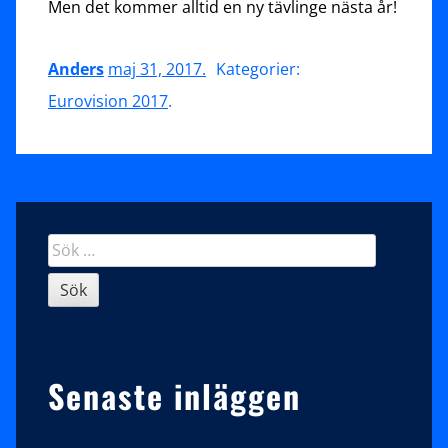
Men det kommer alltid en ny tävlinge nästa år!
Anders
maj 31, 2017
.
Kategorier:
Eurovision 2017
.
Sidopanel
Sök
efter:
Senaste inläggen