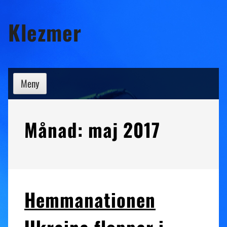
Hoppa
Klezmer
till
innehåll
Meny
Månad:
maj 2017
Hemmanationen